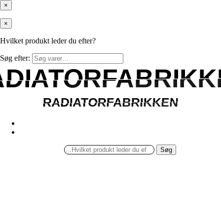
×
×
Hvilket produkt leder du efter?
Søg efter:
ADIATORFABRIKK
ADIATORFABRIKK
RADIATORFABRIKKEN
RADIATORFABRIKKEN
Søg