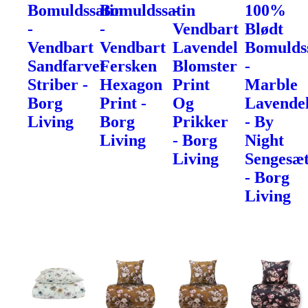
Bomuldssatin
Bomuldssatin
-
100%
-
-
Vendbart
Blødt
Vendbart
Vendbart
Lavendel
Bomulds
Sandfarvet
Fersken
Blomster
-
Striber -
Hexagon
Print
Marble
Borg
Print -
Og
Lavende
Living
Borg
Prikker
- By
Living
- Borg
Night
Living
Sengesæ
- Borg
Living