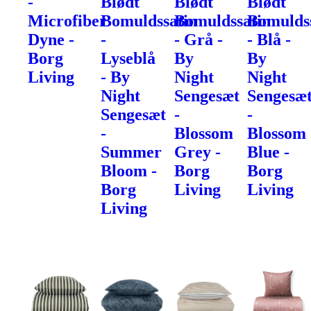
-
Blødt
Blødt
Blødt
Microfiber
Bomuldssatin
Bomuldssatin
Bomulds
Dyne -
-
- Grå -
- Blå -
Borg
Lyseblå
By
By
Living
- By
Night
Night
Night
Sengesæt
Sengesæ
Sengesæt
-
-
-
Blossom
Blossom
Summer
Grey -
Blue -
Bloom -
Borg
Borg
Borg
Living
Living
Living