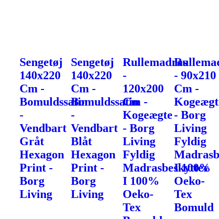
Sengetøj
Sengetøj
Rullemadras
Rullema
140x220
140x220
-
- 90x210
Cm -
Cm -
120x200
Cm -
Bomuldssatin
Bomuldssatin
Cm -
Kogeægt
-
-
Kogeægte
- Borg
Vendbart
Vendbart
- Borg
Living
Gråt
Blåt
Living
Fyldig
Hexagon
Hexagon
Fyldig
Madrasb
Print -
Print -
Madrasbeskytter
I 100%
Borg
Borg
I 100%
Oeko-
Living
Living
Oeko-
Tex
Tex
Bomuld