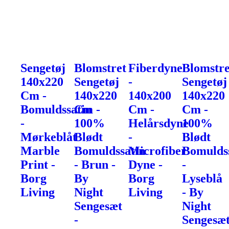
Sengetøj
Blomstret
Fiberdyne
Blomstre
140x220
Sengetøj
-
Sengetøj
Cm -
140x220
140x200
140x220
Bomuldssatin
Cm -
Cm -
Cm -
-
100%
Helårsdyne
100%
Mørkeblåt
Blødt
-
Blødt
Marble
Bomuldssatin
Microfiber
Bomulds
Print -
- Brun -
Dyne -
-
Borg
By
Borg
Lyseblå
Living
Night
Living
- By
Sengesæt
Night
-
Sengesæ