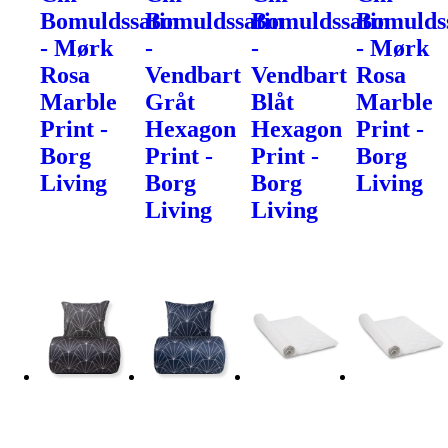
Bomuldssatin
Bomuldssatin
Bomuldssatin
Bomulds
- Mørk
-
-
- Mørk
Rosa
Vendbart
Vendbart
Rosa
Marble
Gråt
Blåt
Marble
Print -
Hexagon
Hexagon
Print -
Borg
Print -
Print -
Borg
Living
Borg
Borg
Living
Living
Living