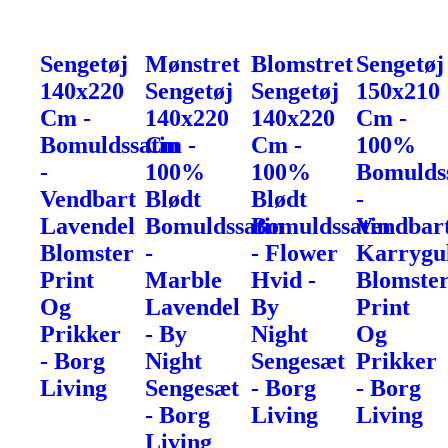
Sengetøj
Mønstret
Blomstret
Sengetøj
140x220
Sengetøj
Sengetøj
150x210
Cm -
140x220
140x220
Cm -
Bomuldssatin
Cm -
Cm -
100%
-
100%
100%
Bomulds
Vendbart
Blødt
Blødt
-
Lavendel
Bomuldssatin
Bomuldssatin
Vendbar
Blomster
-
- Flower
Karrygu
Print
Marble
Hvid -
Blomste
Og
Lavendel
By
Print
Prikker
- By
Night
Og
- Borg
Night
Sengesæt
Prikker
Living
Sengesæt
- Borg
- Borg
- Borg
Living
Living
Living