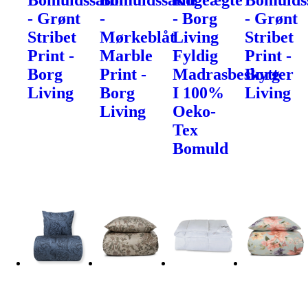
Bomuldssatin
Bomuldssatin
Kogeægte
Bomulds
- Grønt
-
- Borg
- Grønt
Stribet
Mørkeblåt
Living
Stribet
Print -
Marble
Fyldig
Print -
Borg
Print -
Madrasbeskytter
Borg
Living
Borg
I 100%
Living
Living
Oeko-
Tex
Bomuld