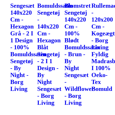
Sengesæt
Bomuldssatin
Blomstret
Rullema
140x220
Sengetøj
Sengetøj
-
Cm -
-
140x220
120x200
Hexagon
140x220
Cm -
Cm -
Grå - 2 I
Cm -
100%
Kogeægt
1 Design
Hexagon
Blødt
- Borg
- 100%
Blåt
Bomuldssatin
Living
Bomuldssatin
Sengetøj
- Brun -
Fyldig
Sengetøj
- 2 I 1
By
Madrasb
- By
Design -
Night
I 100%
Night -
By
Sengesæt
Oeko-
Borg
Night
-
Tex
Living
Sengesæt
Wildflower
Bomuld
- Borg
- Borg
Living
Living