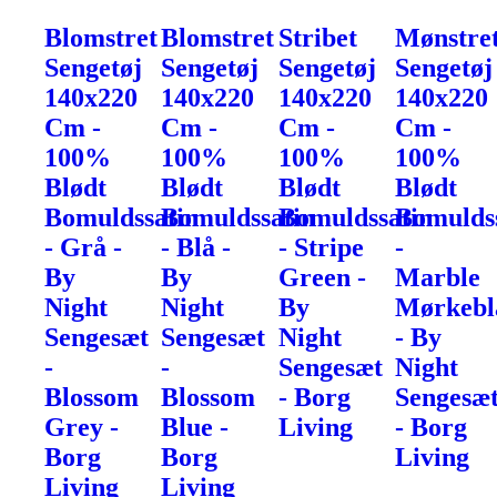
Blomstret
Blomstret
Stribet
Mønstre
Sengetøj
Sengetøj
Sengetøj
Sengetøj
140x220
140x220
140x220
140x220
Cm -
Cm -
Cm -
Cm -
100%
100%
100%
100%
Blødt
Blødt
Blødt
Blødt
Bomuldssatin
Bomuldssatin
Bomuldssatin
Bomulds
- Grå -
- Blå -
- Stripe
-
By
By
Green -
Marble
Night
Night
By
Mørkebl
Sengesæt
Sengesæt
Night
- By
-
-
Sengesæt
Night
Blossom
Blossom
- Borg
Sengesæ
Grey -
Blue -
Living
- Borg
Borg
Borg
Living
Living
Living