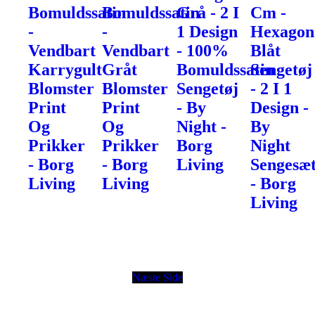
Bomuldssatin
Bomuldssatin
Grå - 2 I
Cm -
-
-
1 Design
Hexagon
Vendbart
Vendbart
- 100%
Blåt
Karrygult
Gråt
Bomuldssatin
Sengetøj
Blomster
Blomster
Sengetøj
- 2 I 1
Print
Print
- By
Design -
Og
Og
Night -
By
Prikker
Prikker
Borg
Night
- Borg
- Borg
Living
Sengesæ
Living
Living
- Borg
Living
Næste Side