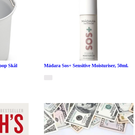
oop Skål
Mádara Sos+ Sensitive Moisturiser, 50ml.