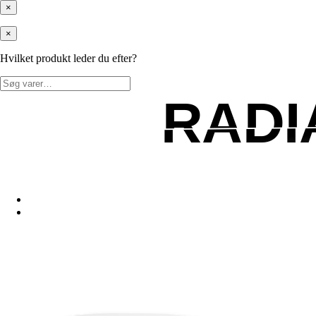
×
×
Hvilket produkt leder du efter?
Søg
efter:
RADI
RADI