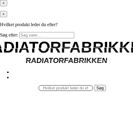
×
×
Hvilket produkt leder du efter?
Søg efter:
ADIATORFABRIKK
ADIATORFABRIKK
RADIATORFABRIKKEN
RADIATORFABRIKKEN
Søg