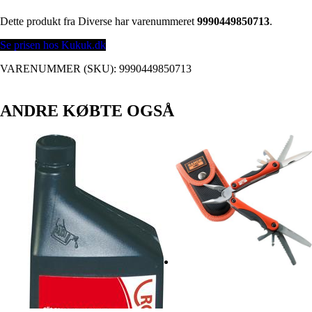
Dette produkt fra Diverse har varenummeret
9990449850713
.
Se prisen hos Kukuk.dk
VARENUMMER (SKU):
9990449850713
ANDRE KØBTE OGSÅ