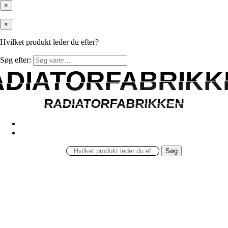
×
×
Hvilket produkt leder du efter?
Søg efter:
ADIATORFABRIKK
ADIATORFABRIKK
RADIATORFABRIKKEN
RADIATORFABRIKKEN
Søg