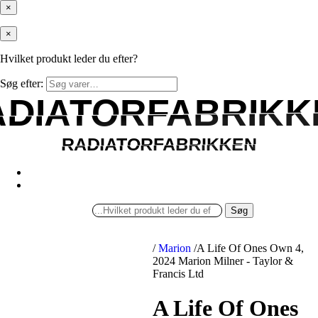
×
×
Hvilket produkt leder du efter?
Søg efter:
ADIATORFABRIKK
ADIATORFABRIKK
RADIATORFABRIKKEN
RADIATORFABRIKKEN
Søg
/
Marion
/
A Life Of Ones Own 4,
2024 Marion Milner - Taylor &
Francis Ltd
A Life Of Ones