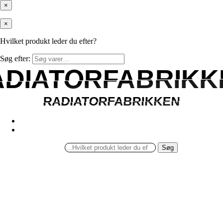
×
×
Hvilket produkt leder du efter?
Søg efter:
ADIATORFABRIKK
ADIATORFABRIKK
RADIATORFABRIKKEN
RADIATORFABRIKKEN
Søg