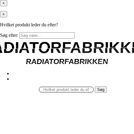
×
×
Hvilket produkt leder du efter?
Søg efter:
ADIATORFABRIKK
ADIATORFABRIKK
RADIATORFABRIKKEN
RADIATORFABRIKKEN
Søg