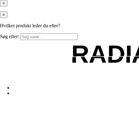
×
×
Hvilket produkt leder du efter?
Søg efter:
RADI
RADI