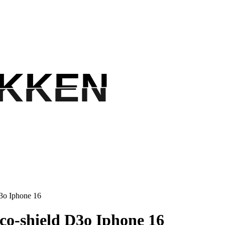
IKKEN
IKKEN
3o Iphone 16
o-shield D3o Iphone 16