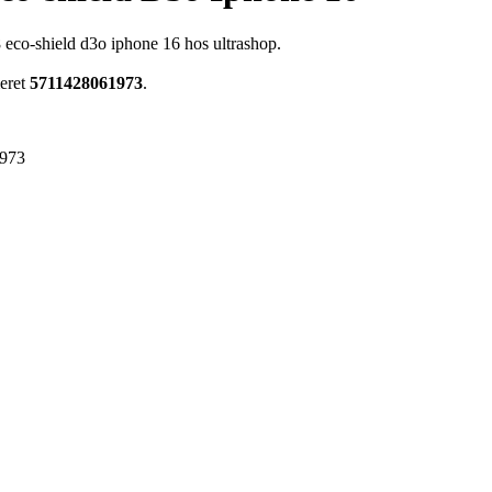
eco-shield d3o iphone 16 hos ultrashop.
eret
5711428061973
.
973