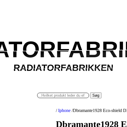
ATORFABR
ATORFABR
RADIATORFABRIKKEN
RADIATORFABRIKKEN
Søg
/
Iphone
/
Dbramante1928 Eco-shield D
Dbramante1928 Ec