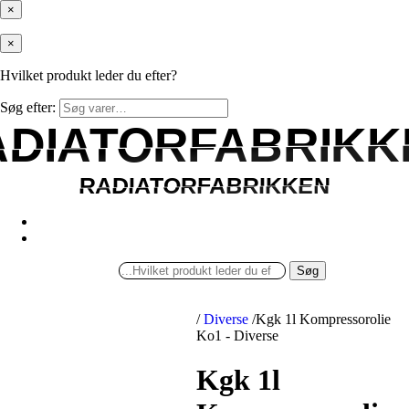
×
×
Hvilket produkt leder du efter?
Søg efter:
ADIATORFABRIKK
ADIATORFABRIKK
RADIATORFABRIKKEN
RADIATORFABRIKKEN
Søg
/
Diverse
/
Kgk 1l Kompressorolie
Ko1 - Diverse
Kgk 1l