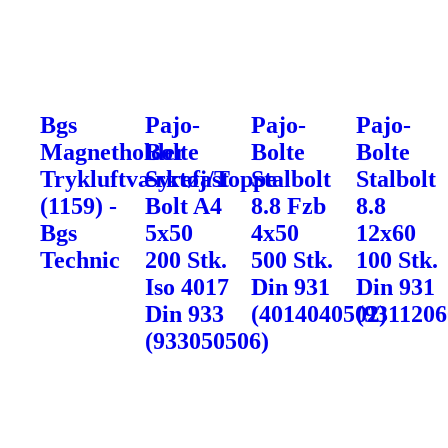
Bgs
Pajo-
Pajo-
Pajo-
Magnetholder
Bolte
Bolte
Bolte
Trykluftværktøj/Toppe
Syrefast
Stalbolt
Stalbolt
(1159) -
Bolt A4
8.8 Fzb
8.8
Bgs
5x50
4x50
12x60
Technic
200 Stk.
500 Stk.
100 Stk.
Iso 4017
Din 931
Din 931
Din 933
(4014040502)
(9311206
(933050506)