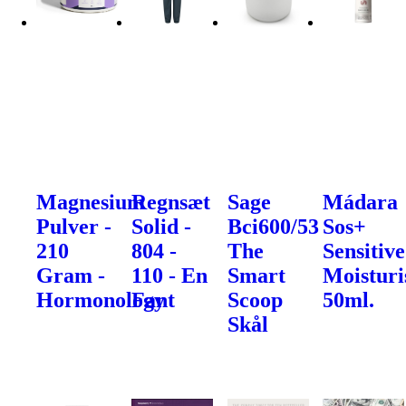
Magnesium
Regnsæt
Sage
Mádara
Pulver -
Solid -
Bci600/53
Sos+
210
804 -
The
Sensitive
Gram -
110 - En
Smart
Moisturi
Hormonology
Fant
Scoop
50ml.
Skål