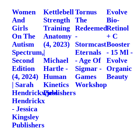
Women
Kettlebell
Tornus
Evolve
And
Strength
The
Bio-
Girls
Training
Redeemed
Retinol
On The
Anatomy
-
+ C
Autism
(4, 2023)
Stormcast
Booster
Spectrum,
|
Eternals
- 15 Ml -
Second
Michael
- Age Of
Evolve
Edition
Hartle -
Sigmar -
Organic
(4, 2024)
Human
Games
Beauty
| Sarah
Kinetics
Workshop
Hendrickx,jess
Publishers
Hendrickx
- Jessica
Kingsley
Publishers