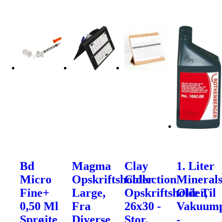
Bd
Magma
Clay
1. Liter
Micro
Opskriftsholder
Collection
Mineral
Fine+
Large,
Opskriftsholder,
Olie Til
0,50 Ml
Fra
26x30 -
Vakuum
Sprøjte
Diverse
Stor,
-