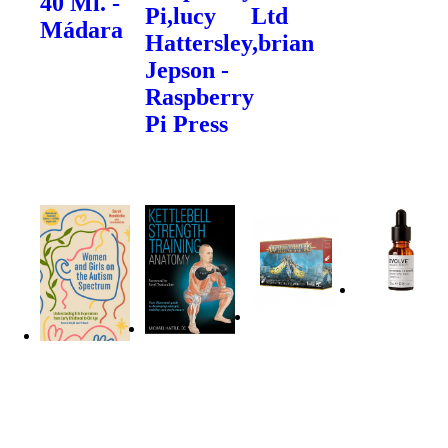
40 Ml. -
Pi,lucy
Ltd
Mádara
Hattersley,brian
Jepson -
Raspberry
Pi Press