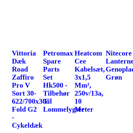
Vittoria
Petromax
Heatcom
Nitecore
Dæk
Spare
Cee
Lanterne
Road
Parts
Kabelsæt,
Genoplad
Zaffiro
Set
3x1,5
Grøn
Pro V
Hk500 -
Mm²,
Sort 30-
Tilbehør
250v/13a,
622/700x30c
Til
10
Fold G2
Lommelygter
Meter
-
Cykeldæk