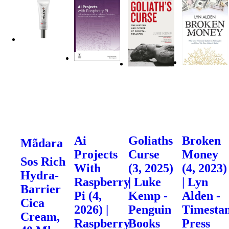
Ai
Goliaths
Broken
Mãdara
Projects
Curse
Money
Sos Rich
With
(3, 2025)
(4, 2023)
Hydra-
Raspberry
| Luke
| Lyn
Barrier
Pi (4,
Kemp -
Alden -
Cica
2026) |
Penguin
Timesta
Cream,
Raspberry
Books
Press