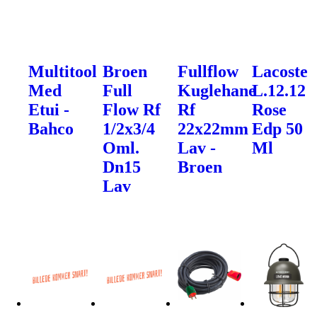
Multitool
Broen
Fullflow
Lacoste
Med
Full
Kuglehane
L.12.12
Etui -
Flow Rf
Rf
Rose
Bahco
1/2x3/4
22x22mm
Edp 50
Oml.
Lav -
Ml
Dn15
Broen
Lav