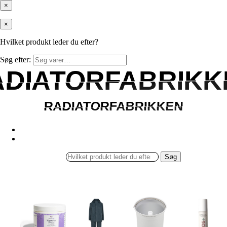
×
×
Hvilket produkt leder du efter?
Søg efter:
ADIATORFABRIKK
ADIATORFABRIKK
RADIATORFABRIKKEN
RADIATORFABRIKKEN
Søg