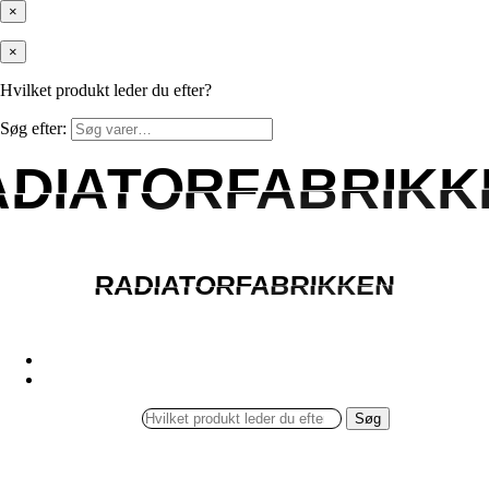
×
×
Hvilket produkt leder du efter?
Søg efter:
ADIATORFABRIKK
ADIATORFABRIKK
RADIATORFABRIKKEN
RADIATORFABRIKKEN
Søg