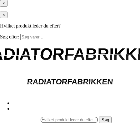
×
×
Hvilket produkt leder du efter?
Søg efter:
ADIATORFABRIKK
ADIATORFABRIKK
RADIATORFABRIKKEN
RADIATORFABRIKKEN
Søg