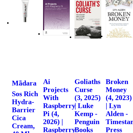
Ai
Goliaths
Broken
Mãdara
Projects
Curse
Money
Sos Rich
With
(3, 2025)
(4, 2023)
Hydra-
Raspberry
| Luke
| Lyn
Barrier
Pi (4,
Kemp -
Alden -
Cica
2026) |
Penguin
Timesta
Cream,
Raspberry
Books
Press