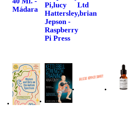
40 Ml. -
Pi,lucy
Ltd
Mádara
Hattersley,brian
Jepson -
Raspberry
Pi Press