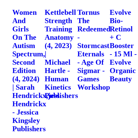
Women
Kettlebell
Tornus
Evolve
And
Strength
The
Bio-
Girls
Training
Redeemed
Retinol
On The
Anatomy
-
+ C
Autism
(4, 2023)
Stormcast
Booster
Spectrum,
|
Eternals
- 15 Ml -
Second
Michael
- Age Of
Evolve
Edition
Hartle -
Sigmar -
Organic
(4, 2024)
Human
Games
Beauty
| Sarah
Kinetics
Workshop
Hendrickx,jess
Publishers
Hendrickx
- Jessica
Kingsley
Publishers