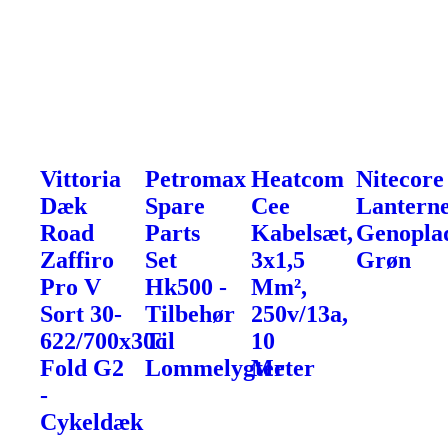
Vittoria
Petromax
Heatcom
Nitecore
Dæk
Spare
Cee
Lanterne
Road
Parts
Kabelsæt,
Genoplad
Zaffiro
Set
3x1,5
Grøn
Pro V
Hk500 -
Mm²,
Sort 30-
Tilbehør
250v/13a,
622/700x30c
Til
10
Fold G2
Lommelygter
Meter
-
Cykeldæk