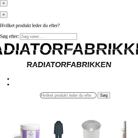
×
×
Hvilket produkt leder du efter?
Søg efter:
ADIATORFABRIKK
ADIATORFABRIKK
RADIATORFABRIKKEN
RADIATORFABRIKKEN
Søg