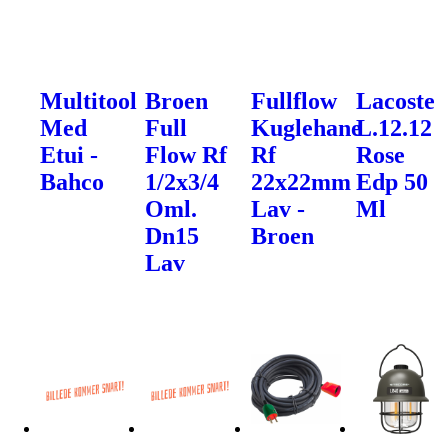
Multitool
Broen
Fullflow
Lacoste
Med
Full
Kuglehane
L.12.12
Etui -
Flow Rf
Rf
Rose
Bahco
1/2x3/4
22x22mm
Edp 50
Oml.
Lav -
Ml
Dn15
Broen
Lav