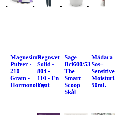
Magnesium
Regnsæt
Sage
Mádara
Pulver -
Solid -
Bci600/53
Sos+
210
804 -
The
Sensitive
Gram -
110 - En
Smart
Moisturi
Hormonology
Fant
Scoop
50ml.
Skål