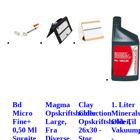
Bd
Magma
Clay
1. Liter
Micro
Opskriftsholder
Collection
Mineral
Fine+
Large,
Opskriftsholder,
Olie Til
0,50 Ml
Fra
26x30 -
Vakuum
Sprøjte
Diverse
Stor,
-