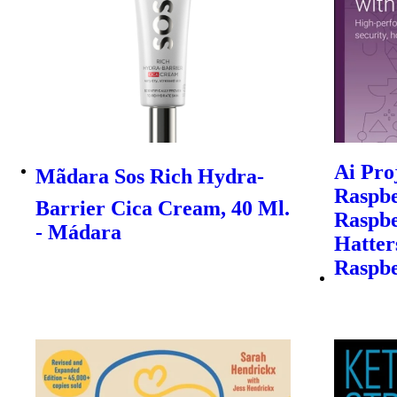
Ai Pro
Mãdara Sos Rich Hydra-
Raspber
Barrier Cica Cream, 40 Ml.
Raspbe
- Mádara
Hatter
Raspbe