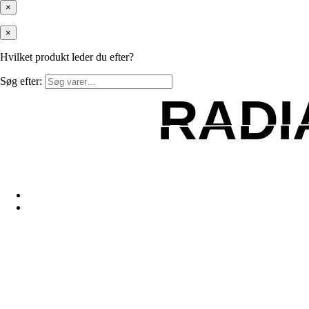
×
×
Hvilket produkt leder du efter?
Søg efter:
RADI
RADI