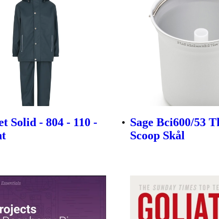
 Solid - 804 - 110 -
Sage Bci600/53 T
nt
Scoop Skål