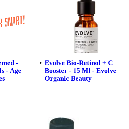
emed -
Evolve Bio-Retinol + C
s - Age
Booster - 15 Ml - Evolve
es
Organic Beauty