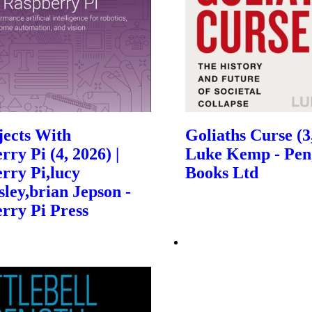
jects With
Goliaths Curse (3,
ry Pi (4, 2026) |
Luke Kemp - Pen
rry Pi,lucy
Books Ltd
sley,brian Jepson -
rry Pi Press