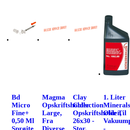
Bd
Magma
Clay
1. Liter
Micro
Opskriftsholder
Collection
Mineral
Fine+
Large,
Opskriftsholder,
Olie Til
0,50 Ml
Fra
26x30 -
Vakuum
Sprøjte
Diverse
Stor,
-