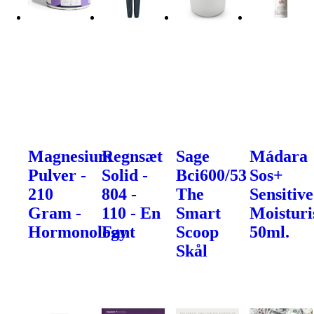
Magnesium
Regnsæt
Sage
Mádara
Pulver -
Solid -
Bci600/53
Sos+
210
804 -
The
Sensitive
Gram -
110 - En
Smart
Moisturi
Hormonology
Fant
Scoop
50ml.
Skål