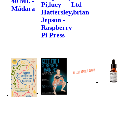
40 Ml. -
Pi,lucy
Ltd
Mádara
Hattersley,brian
Jepson -
Raspberry
Pi Press