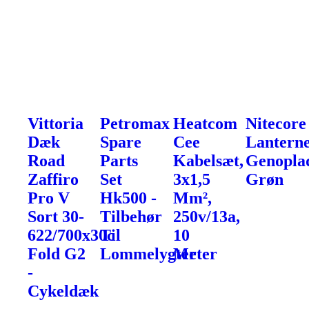
Vittoria
Petromax
Heatcom
Nitecore
Dæk
Spare
Cee
Lanterne
Road
Parts
Kabelsæt,
Genoplad
Zaffiro
Set
3x1,5
Grøn
Pro V
Hk500 -
Mm²,
Sort 30-
Tilbehør
250v/13a,
622/700x30c
Til
10
Fold G2
Lommelygter
Meter
-
Cykeldæk