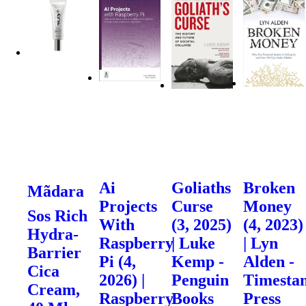
Ai
Goliaths
Broken
Mãdara
Projects
Curse
Money
Sos Rich
With
(3, 2025)
(4, 2023)
Hydra-
Raspberry
| Luke
| Lyn
Barrier
Pi (4,
Kemp -
Alden -
Cica
2026) |
Penguin
Timesta
Cream,
Raspberry
Books
Press