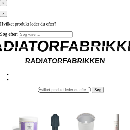
×
×
Hvilket produkt leder du efter?
Søg efter:
ADIATORFABRIKK
ADIATORFABRIKK
RADIATORFABRIKKEN
RADIATORFABRIKKEN
Søg