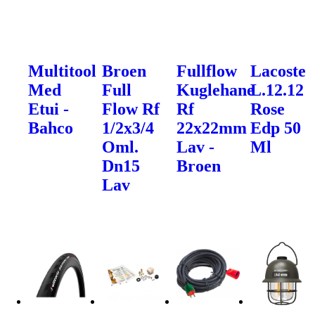
Multitool
Broen
Fullflow
Lacoste
Med
Full
Kuglehane
L.12.12
Etui -
Flow Rf
Rf
Rose
Bahco
1/2x3/4
22x22mm
Edp 50
Oml.
Lav -
Ml
Dn15
Broen
Lav