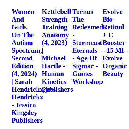
Women
Kettlebell
Tornus
Evolve
And
Strength
The
Bio-
Girls
Training
Redeemed
Retinol
On The
Anatomy
-
+ C
Autism
(4, 2023)
Stormcast
Booster
Spectrum,
|
Eternals
- 15 Ml -
Second
Michael
- Age Of
Evolve
Edition
Hartle -
Sigmar -
Organic
(4, 2024)
Human
Games
Beauty
| Sarah
Kinetics
Workshop
Hendrickx,jess
Publishers
Hendrickx
- Jessica
Kingsley
Publishers