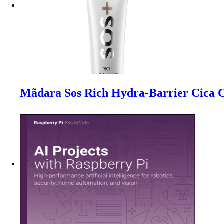
Mãdara Sos Rich Hydra-Barrier Cica 