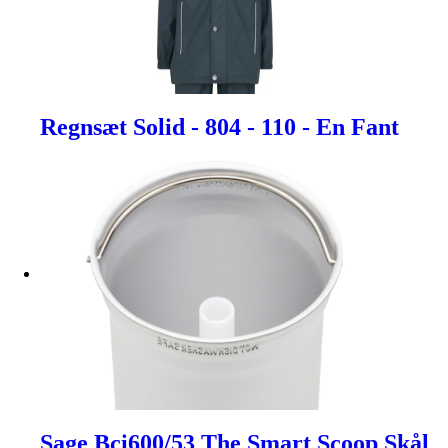
Regnsæt Solid - 804 - 110 - En Fant
Sage Bci600/53 The Smart Scoop Skål