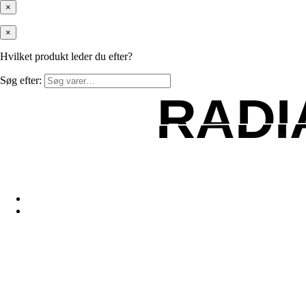
×
×
Hvilket produkt leder du efter?
Søg efter:
RADI
RADI