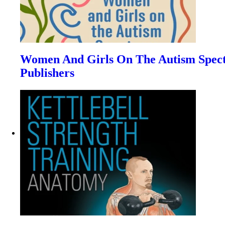
Women And Girls On The Autism Spectru
Publishers