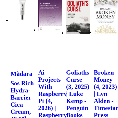
Ai
Goliaths
Broken
Mãdara
Projects
Curse
Money
Sos Rich
With
(3, 2025)
(4, 2023)
Hydra-
Raspberry
| Luke
| Lyn
Barrier
Pi (4,
Kemp -
Alden -
Cica
2026) |
Penguin
Timesta
Cream,
Raspberry
Books
Press