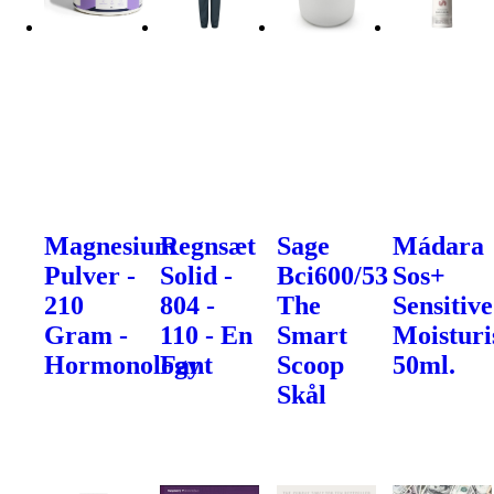
Magnesium
Regnsæt
Sage
Mádara
Pulver -
Solid -
Bci600/53
Sos+
210
804 -
The
Sensitive
Gram -
110 - En
Smart
Moisturi
Hormonology
Fant
Scoop
50ml.
Skål