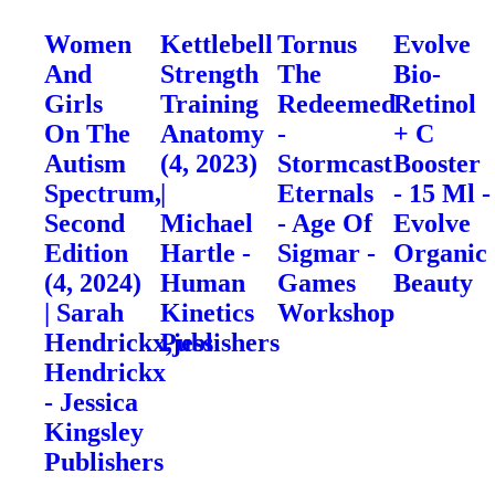
Women
Kettlebell
Tornus
Evolve
And
Strength
The
Bio-
Girls
Training
Redeemed
Retinol
On The
Anatomy
-
+ C
Autism
(4, 2023)
Stormcast
Booster
Spectrum,
|
Eternals
- 15 Ml -
Second
Michael
- Age Of
Evolve
Edition
Hartle -
Sigmar -
Organic
(4, 2024)
Human
Games
Beauty
| Sarah
Kinetics
Workshop
Hendrickx,jess
Publishers
Hendrickx
- Jessica
Kingsley
Publishers