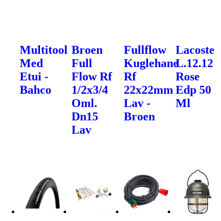
Multitool
Broen
Fullflow
Lacoste
Med
Full
Kuglehane
L.12.12
Etui -
Flow Rf
Rf
Rose
Bahco
1/2x3/4
22x22mm
Edp 50
Oml.
Lav -
Ml
Dn15
Broen
Lav