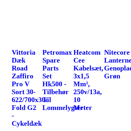
Vittoria
Petromax
Heatcom
Nitecore
Dæk
Spare
Cee
Lanterne
Road
Parts
Kabelsæt,
Genoplad
Zaffiro
Set
3x1,5
Grøn
Pro V
Hk500 -
Mm²,
Sort 30-
Tilbehør
250v/13a,
622/700x30c
Til
10
Fold G2
Lommelygter
Meter
-
Cykeldæk