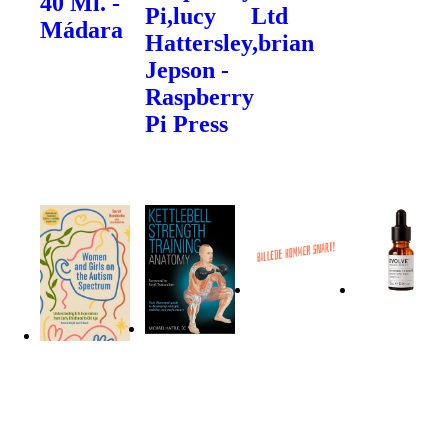
40 Ml. -
Pi,lucy
Ltd
Mádara
Hattersley,brian
Jepson -
Raspberry
Pi Press