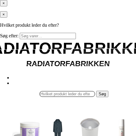
×
×
Hvilket produkt leder du efter?
Søg efter:
ADIATORFABRIKK
ADIATORFABRIKK
RADIATORFABRIKKEN
RADIATORFABRIKKEN
Søg