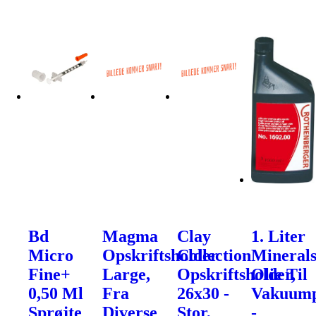
Bd
Magma
Clay
1. Liter
Micro
Opskriftsholder
Collection
Mineral
Fine+
Large,
Opskriftsholder,
Olie Til
0,50 Ml
Fra
26x30 -
Vakuum
Sprøjte
Diverse
Stor,
-