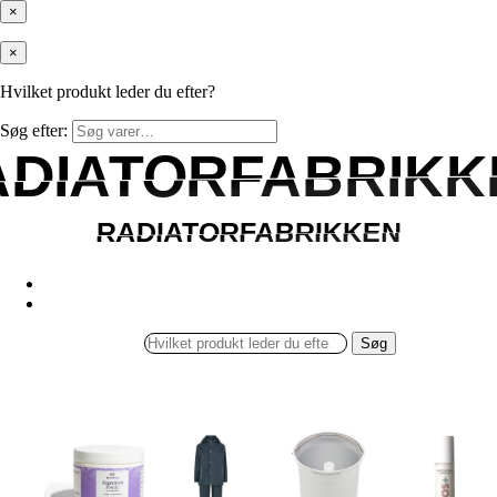
×
×
Hvilket produkt leder du efter?
Søg efter:
ADIATORFABRIKK
ADIATORFABRIKK
RADIATORFABRIKKEN
RADIATORFABRIKKEN
Søg