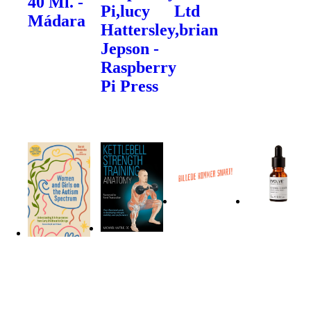
40 Ml. -
Pi,lucy
Ltd
Mádara
Hattersley,brian
Jepson -
Raspberry
Pi Press