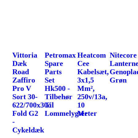
Vittoria
Petromax
Heatcom
Nitecore
Dæk
Spare
Cee
Lanterne
Road
Parts
Kabelsæt,
Genoplad
Zaffiro
Set
3x1,5
Grøn
Pro V
Hk500 -
Mm²,
Sort 30-
Tilbehør
250v/13a,
622/700x30c
Til
10
Fold G2
Lommelygter
Meter
-
Cykeldæk