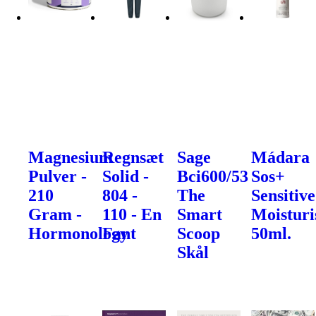
Magnesium
Regnsæt
Sage
Mádara
Pulver -
Solid -
Bci600/53
Sos+
210
804 -
The
Sensitive
Gram -
110 - En
Smart
Moisturi
Hormonology
Fant
Scoop
50ml.
Skål