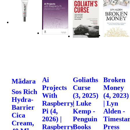
Ai
Goliaths
Broken
Mãdara
Projects
Curse
Money
Sos Rich
With
(3, 2025)
(4, 2023)
Hydra-
Raspberry
| Luke
| Lyn
Barrier
Pi (4,
Kemp -
Alden -
Cica
2026) |
Penguin
Timesta
Cream,
Raspberry
Books
Press