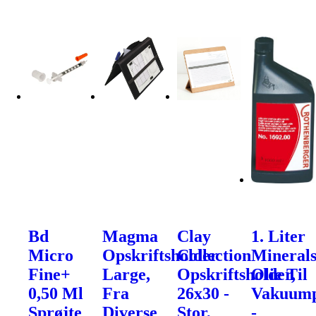
Bd
Magma
Clay
1. Liter
Micro
Opskriftsholder
Collection
Mineral
Fine+
Large,
Opskriftsholder,
Olie Til
0,50 Ml
Fra
26x30 -
Vakuum
Sprøjte
Diverse
Stor,
-