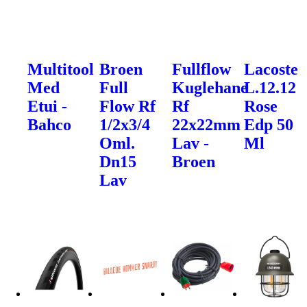
Multitool
Broen
Fullflow
Lacoste
Med
Full
Kuglehane
L.12.12
Etui -
Flow Rf
Rf
Rose
Bahco
1/2x3/4
22x22mm
Edp 50
Oml.
Lav -
Ml
Dn15
Broen
Lav