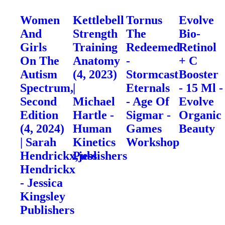
Women
Kettlebell
Tornus
Evolve
And
Strength
The
Bio-
Girls
Training
Redeemed
Retinol
On The
Anatomy
-
+ C
Autism
(4, 2023)
Stormcast
Booster
Spectrum,
|
Eternals
- 15 Ml -
Second
Michael
- Age Of
Evolve
Edition
Hartle -
Sigmar -
Organic
(4, 2024)
Human
Games
Beauty
| Sarah
Kinetics
Workshop
Hendrickx,jess
Publishers
Hendrickx
- Jessica
Kingsley
Publishers