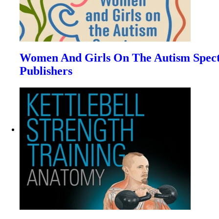
Women And Girls On The Autism Spectru
Publishers