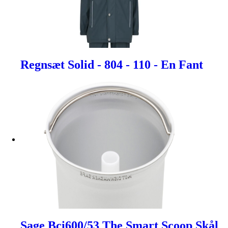
Regnsæt Solid - 804 - 110 - En Fant
Sage Bci600/53 The Smart Scoop Skål