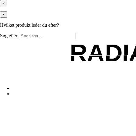
×
×
Hvilket produkt leder du efter?
Søg efter:
RADI
RADI