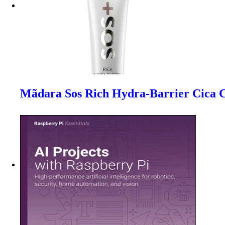
Mãdara Sos Rich Hydra-Barrier Cica 