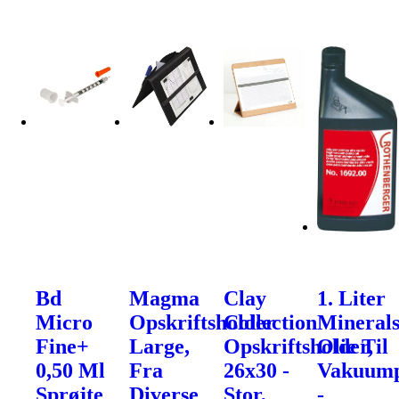
Bd
Magma
Clay
1. Liter
Micro
Opskriftsholder
Collection
Mineral
Fine+
Large,
Opskriftsholder,
Olie Til
0,50 Ml
Fra
26x30 -
Vakuum
Sprøjte
Diverse
Stor,
-