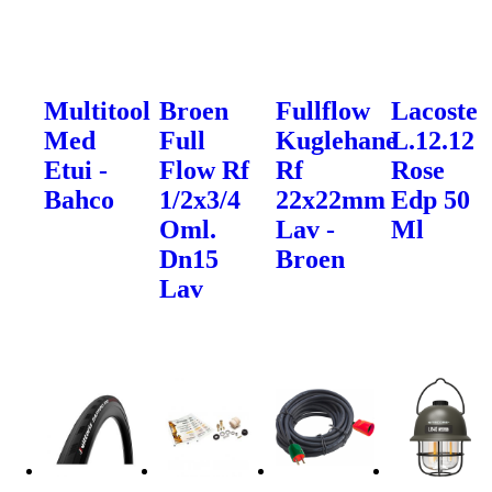
Multitool
Broen
Fullflow
Lacoste
Med
Full
Kuglehane
L.12.12
Etui -
Flow Rf
Rf
Rose
Bahco
1/2x3/4
22x22mm
Edp 50
Oml.
Lav -
Ml
Dn15
Broen
Lav