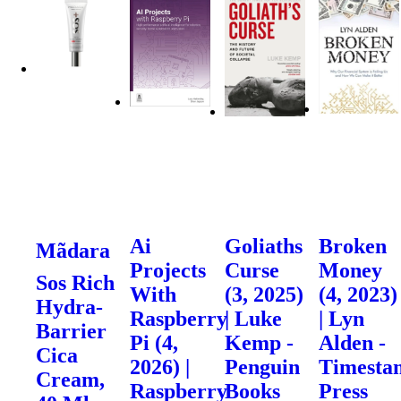
Ai
Goliaths
Broken
Mãdara
Projects
Curse
Money
Sos Rich
With
(3, 2025)
(4, 2023)
Hydra-
Raspberry
| Luke
| Lyn
Barrier
Pi (4,
Kemp -
Alden -
Cica
2026) |
Penguin
Timesta
Cream,
Raspberry
Books
Press