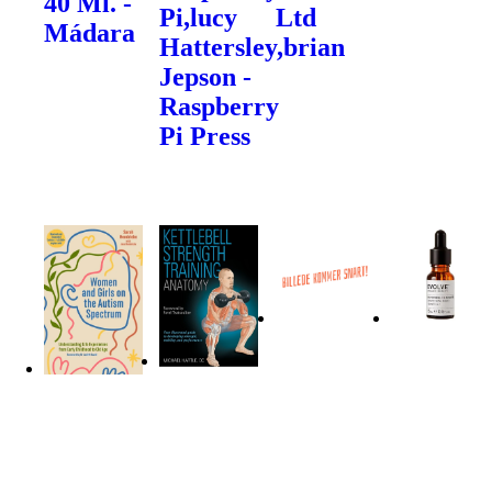
40 Ml. -
Pi,lucy
Ltd
Mádara
Hattersley,brian
Jepson -
Raspberry
Pi Press