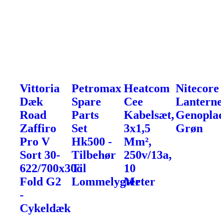
Vittoria
Petromax
Heatcom
Nitecore
Dæk
Spare
Cee
Lanterne
Road
Parts
Kabelsæt,
Genoplad
Zaffiro
Set
3x1,5
Grøn
Pro V
Hk500 -
Mm²,
Sort 30-
Tilbehør
250v/13a,
622/700x30c
Til
10
Fold G2
Lommelygter
Meter
-
Cykeldæk