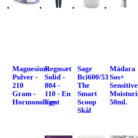
Magnesium
Regnsæt
Sage
Mádara
Pulver -
Solid -
Bci600/53
Sos+
210
804 -
The
Sensitive
Gram -
110 - En
Smart
Moisturi
Hormonology
Fant
Scoop
50ml.
Skål