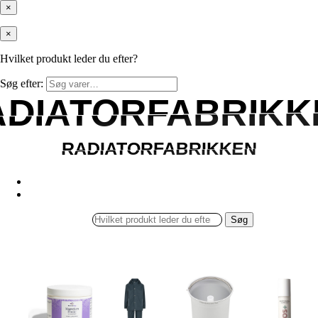
×
×
Hvilket produkt leder du efter?
Søg efter:
ADIATORFABRIKK
ADIATORFABRIKK
RADIATORFABRIKKEN
RADIATORFABRIKKEN
Søg