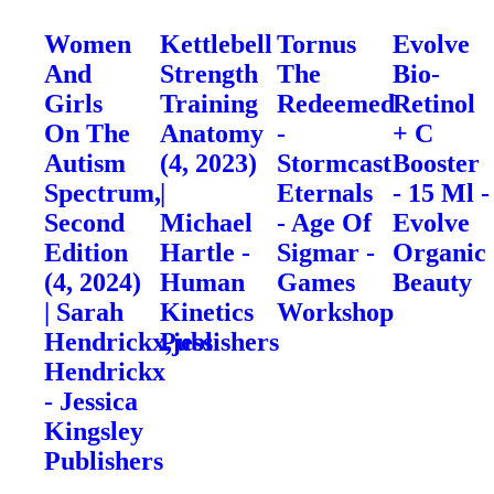
Women
Kettlebell
Tornus
Evolve
And
Strength
The
Bio-
Girls
Training
Redeemed
Retinol
On The
Anatomy
-
+ C
Autism
(4, 2023)
Stormcast
Booster
Spectrum,
|
Eternals
- 15 Ml -
Second
Michael
- Age Of
Evolve
Edition
Hartle -
Sigmar -
Organic
(4, 2024)
Human
Games
Beauty
| Sarah
Kinetics
Workshop
Hendrickx,jess
Publishers
Hendrickx
- Jessica
Kingsley
Publishers