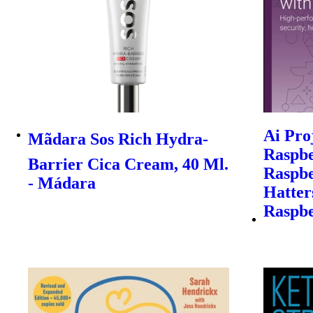
Ai Pro
Mãdara Sos Rich Hydra-
Raspber
Barrier Cica Cream, 40 Ml.
Raspbe
- Mádara
Hatter
Raspbe