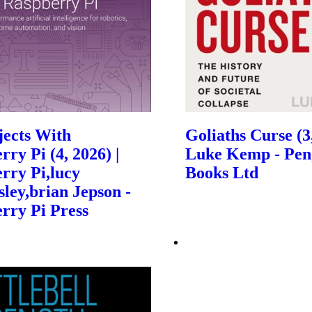
jects With
Goliaths Curse (3,
ry Pi (4, 2026) |
Luke Kemp - Pen
rry Pi,lucy
Books Ltd
sley,brian Jepson -
rry Pi Press