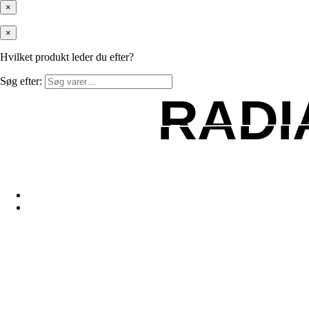
×
×
Hvilket produkt leder du efter?
Søg efter:
RADI
RADI