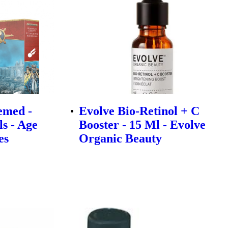
emed -
Evolve Bio-Retinol + C
s - Age
Booster - 15 Ml - Evolve
es
Organic Beauty