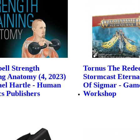
bell Strength
Tornus The Rede
ng Anatomy (4, 2023)
Stormcast Eternal
ael Hartle - Human
Of Sigmar - Gam
cs Publishers
Workshop