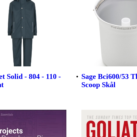
 Solid - 804 - 110 -
Sage Bci600/53 T
nt
Scoop Skål