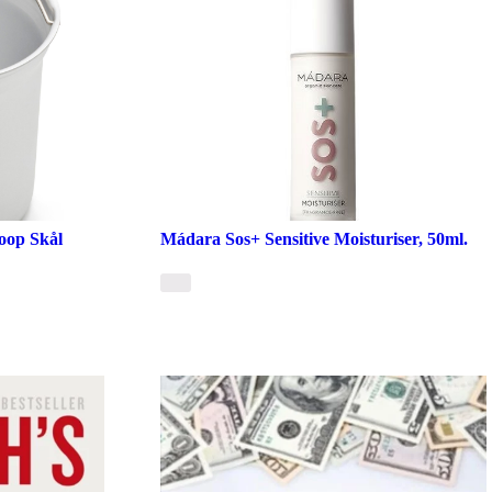
oop Skål
Mádara Sos+ Sensitive Moisturiser, 50ml.