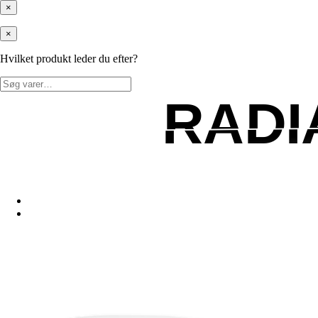
×
×
Hvilket produkt leder du efter?
Søg
efter:
RADI
RADI