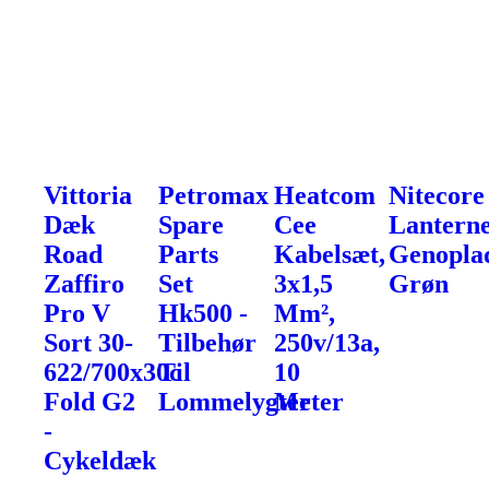
Vittoria
Petromax
Heatcom
Nitecore
Dæk
Spare
Cee
Lanterne
Road
Parts
Kabelsæt,
Genoplad
Zaffiro
Set
3x1,5
Grøn
Pro V
Hk500 -
Mm²,
Sort 30-
Tilbehør
250v/13a,
622/700x30c
Til
10
Fold G2
Lommelygter
Meter
-
Cykeldæk