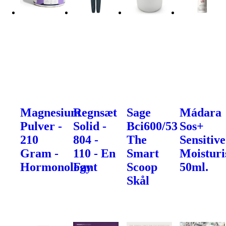
Magnesium
Regnsæt
Sage
Mádara
Pulver -
Solid -
Bci600/53
Sos+
210
804 -
The
Sensitive
Gram -
110 - En
Smart
Moisturi
Hormonology
Fant
Scoop
50ml.
Skål