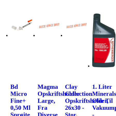
Bd
Magma
Clay
1. Liter
Micro
Opskriftsholder
Collection
Mineral
Fine+
Large,
Opskriftsholder,
Olie Til
0,50 Ml
Fra
26x30 -
Vakuum
Sprøjte
Diverse
Stor,
-