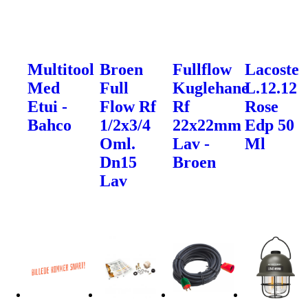
Multitool
Broen
Fullflow
Lacoste
Med
Full
Kuglehane
L.12.12
Etui -
Flow Rf
Rf
Rose
Bahco
1/2x3/4
22x22mm
Edp 50
Oml.
Lav -
Ml
Dn15
Broen
Lav