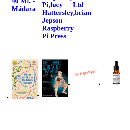
40 Ml. -
Pi,lucy
Ltd
Mádara
Hattersley,brian
Jepson -
Raspberry
Pi Press