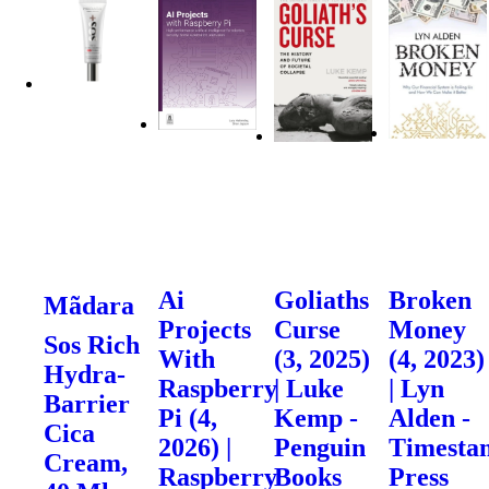
Ai
Goliaths
Broken
Mãdara
Projects
Curse
Money
Sos Rich
With
(3, 2025)
(4, 2023)
Hydra-
Raspberry
| Luke
| Lyn
Barrier
Pi (4,
Kemp -
Alden -
Cica
2026) |
Penguin
Timesta
Cream,
Raspberry
Books
Press