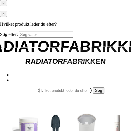
×
×
Hvilket produkt leder du efter?
Søg efter:
ADIATORFABRIKK
ADIATORFABRIKK
RADIATORFABRIKKEN
RADIATORFABRIKKEN
Søg