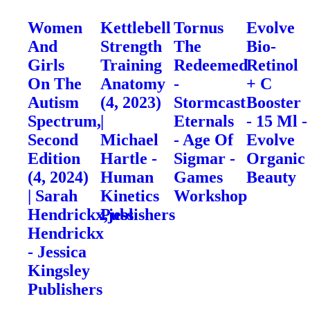
Women
Kettlebell
Tornus
Evolve
And
Strength
The
Bio-
Girls
Training
Redeemed
Retinol
On The
Anatomy
-
+ C
Autism
(4, 2023)
Stormcast
Booster
Spectrum,
|
Eternals
- 15 Ml -
Second
Michael
- Age Of
Evolve
Edition
Hartle -
Sigmar -
Organic
(4, 2024)
Human
Games
Beauty
| Sarah
Kinetics
Workshop
Hendrickx,jess
Publishers
Hendrickx
- Jessica
Kingsley
Publishers