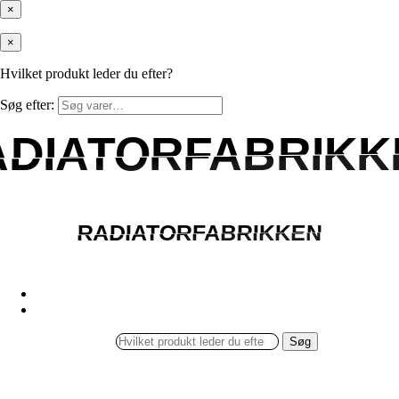
×
×
Hvilket produkt leder du efter?
Søg efter:
ADIATORFABRIKK
ADIATORFABRIKK
RADIATORFABRIKKEN
RADIATORFABRIKKEN
Søg