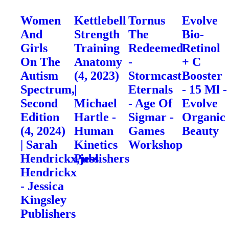
Women
Kettlebell
Tornus
Evolve
And
Strength
The
Bio-
Girls
Training
Redeemed
Retinol
On The
Anatomy
-
+ C
Autism
(4, 2023)
Stormcast
Booster
Spectrum,
|
Eternals
- 15 Ml -
Second
Michael
- Age Of
Evolve
Edition
Hartle -
Sigmar -
Organic
(4, 2024)
Human
Games
Beauty
| Sarah
Kinetics
Workshop
Hendrickx,jess
Publishers
Hendrickx
- Jessica
Kingsley
Publishers