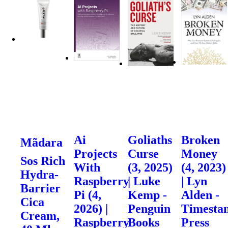
Ai
Goliaths
Broken
Mãdara
Projects
Curse
Money
Sos Rich
With
(3, 2025)
(4, 2023)
Hydra-
Raspberry
| Luke
| Lyn
Barrier
Pi (4,
Kemp -
Alden -
Cica
2026) |
Penguin
Timesta
Cream,
Raspberry
Books
Press