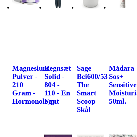
Magnesium
Regnsæt
Sage
Mádara
Pulver -
Solid -
Bci600/53
Sos+
210
804 -
The
Sensitive
Gram -
110 - En
Smart
Moisturi
Hormonology
Fant
Scoop
50ml.
Skål