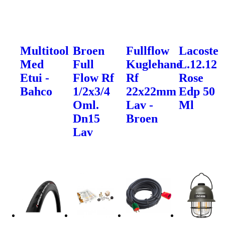
Multitool
Broen
Fullflow
Lacoste
Med
Full
Kuglehane
L.12.12
Etui -
Flow Rf
Rf
Rose
Bahco
1/2x3/4
22x22mm
Edp 50
Oml.
Lav -
Ml
Dn15
Broen
Lav