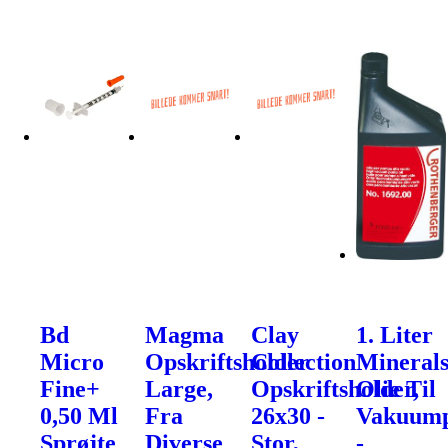
Bd
Magma
Clay
1. Liter
Micro
Opskriftsholder
Collection
Mineral
Fine+
Large,
Opskriftsholder,
Olie Til
0,50 Ml
Fra
26x30 -
Vakuum
Sprøjte
Diverse
Stor,
-