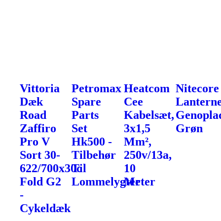
Vittoria
Petromax
Heatcom
Nitecore
Dæk
Spare
Cee
Lanterne
Road
Parts
Kabelsæt,
Genoplad
Zaffiro
Set
3x1,5
Grøn
Pro V
Hk500 -
Mm²,
Sort 30-
Tilbehør
250v/13a,
622/700x30c
Til
10
Fold G2
Lommelygter
Meter
-
Cykeldæk