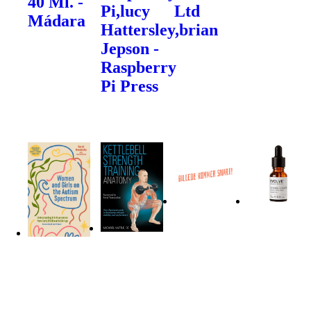
40 Ml. -
Pi,lucy
Ltd
Mádara
Hattersley,brian
Jepson -
Raspberry
Pi Press