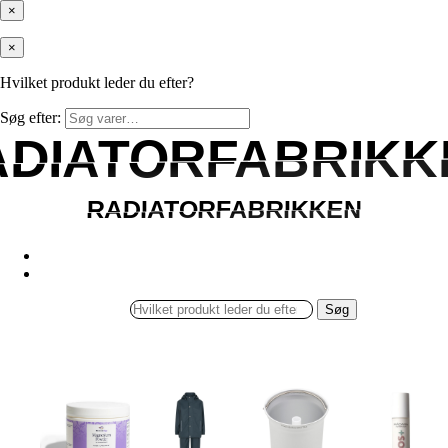
×
×
Hvilket produkt leder du efter?
Søg efter:
ADIATORFABRIKK
ADIATORFABRIKK
RADIATORFABRIKKEN
RADIATORFABRIKKEN
Søg