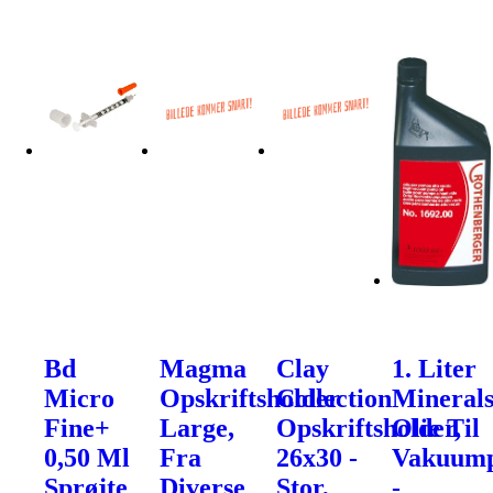
Bd
Magma
Clay
1. Liter
Micro
Opskriftsholder
Collection
Mineral
Fine+
Large,
Opskriftsholder,
Olie Til
0,50 Ml
Fra
26x30 -
Vakuum
Sprøjte
Diverse
Stor,
-