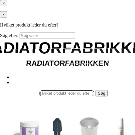
×
×
Hvilket produkt leder du efter?
Søg efter:
ADIATORFABRIKK
ADIATORFABRIKK
RADIATORFABRIKKEN
RADIATORFABRIKKEN
Søg