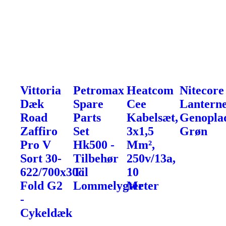
Vittoria
Petromax
Heatcom
Nitecore
Dæk
Spare
Cee
Lanterne
Road
Parts
Kabelsæt,
Genoplad
Zaffiro
Set
3x1,5
Grøn
Pro V
Hk500 -
Mm²,
Sort 30-
Tilbehør
250v/13a,
622/700x30c
Til
10
Fold G2
Lommelygter
Meter
-
Cykeldæk