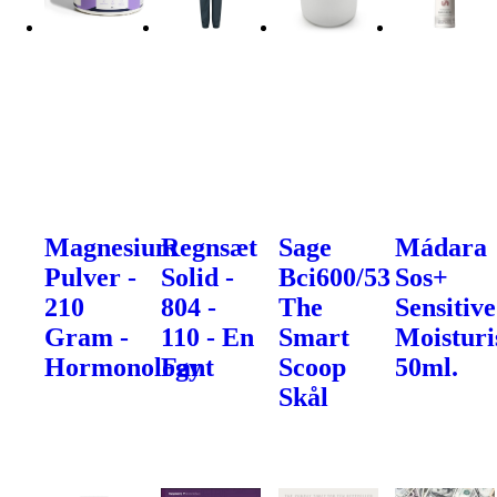
Magnesium
Regnsæt
Sage
Mádara
Pulver -
Solid -
Bci600/53
Sos+
210
804 -
The
Sensitive
Gram -
110 - En
Smart
Moisturi
Hormonology
Fant
Scoop
50ml.
Skål