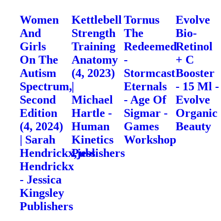
Women
Kettlebell
Tornus
Evolve
And
Strength
The
Bio-
Girls
Training
Redeemed
Retinol
On The
Anatomy
-
+ C
Autism
(4, 2023)
Stormcast
Booster
Spectrum,
|
Eternals
- 15 Ml -
Second
Michael
- Age Of
Evolve
Edition
Hartle -
Sigmar -
Organic
(4, 2024)
Human
Games
Beauty
| Sarah
Kinetics
Workshop
Hendrickx,jess
Publishers
Hendrickx
- Jessica
Kingsley
Publishers