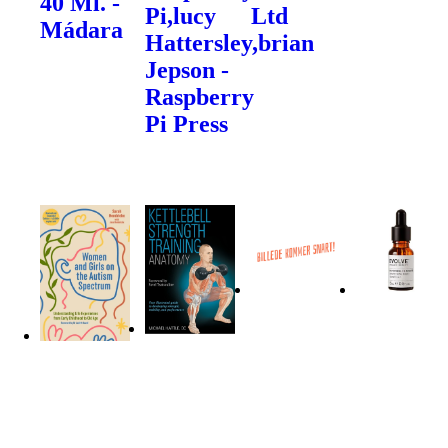
40 Ml. -
Pi,lucy
Ltd
Mádara
Hattersley,brian
Jepson -
Raspberry
Pi Press