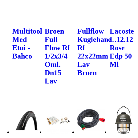
Multitool
Broen
Fullflow
Lacoste
Med
Full
Kuglehane
L.12.12
Etui -
Flow Rf
Rf
Rose
Bahco
1/2x3/4
22x22mm
Edp 50
Oml.
Lav -
Ml
Dn15
Broen
Lav