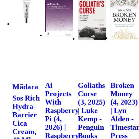
Ai
Goliaths
Broken
Mãdara
Projects
Curse
Money
Sos Rich
With
(3, 2025)
(4, 2023)
Hydra-
Raspberry
| Luke
| Lyn
Barrier
Pi (4,
Kemp -
Alden -
Cica
2026) |
Penguin
Timesta
Cream,
Raspberry
Books
Press