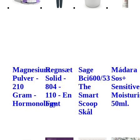
Magnesium
Regnsæt
Sage
Mádara
Pulver -
Solid -
Bci600/53
Sos+
210
804 -
The
Sensitive
Gram -
110 - En
Smart
Moisturi
Hormonology
Fant
Scoop
50ml.
Skål