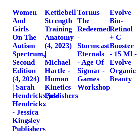
Women
Kettlebell
Tornus
Evolve
And
Strength
The
Bio-
Girls
Training
Redeemed
Retinol
On The
Anatomy
-
+ C
Autism
(4, 2023)
Stormcast
Booster
Spectrum,
|
Eternals
- 15 Ml -
Second
Michael
- Age Of
Evolve
Edition
Hartle -
Sigmar -
Organic
(4, 2024)
Human
Games
Beauty
| Sarah
Kinetics
Workshop
Hendrickx,jess
Publishers
Hendrickx
- Jessica
Kingsley
Publishers