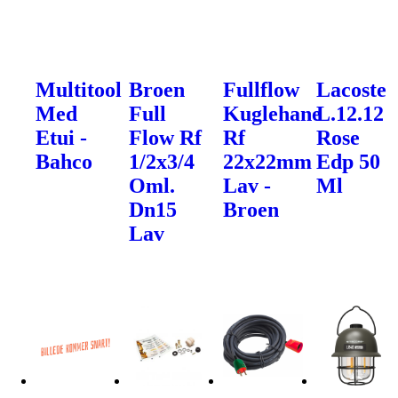
Multitool
Broen
Fullflow
Lacoste
Med
Full
Kuglehane
L.12.12
Etui -
Flow Rf
Rf
Rose
Bahco
1/2x3/4
22x22mm
Edp 50
Oml.
Lav -
Ml
Dn15
Broen
Lav