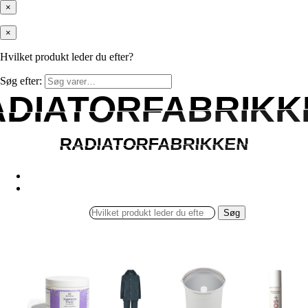
×
×
Hvilket produkt leder du efter?
Søg efter:
ADIATORFABRIKK
ADIATORFABRIKK
RADIATORFABRIKKEN
RADIATORFABRIKKEN
Søg