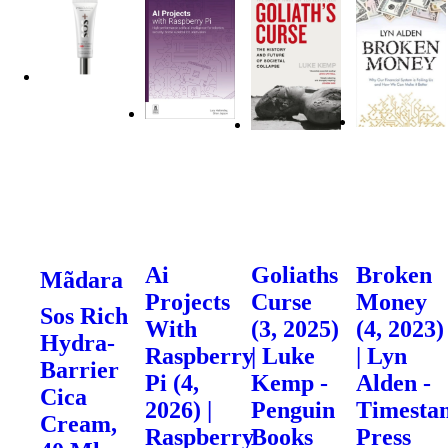
Ai
Goliaths
Broken
Mãdara
Projects
Curse
Money
Sos Rich
With
(3, 2025)
(4, 2023)
Hydra-
Raspberry
| Luke
| Lyn
Barrier
Pi (4,
Kemp -
Alden -
Cica
2026) |
Penguin
Timesta
Cream,
Raspberry
Books
Press