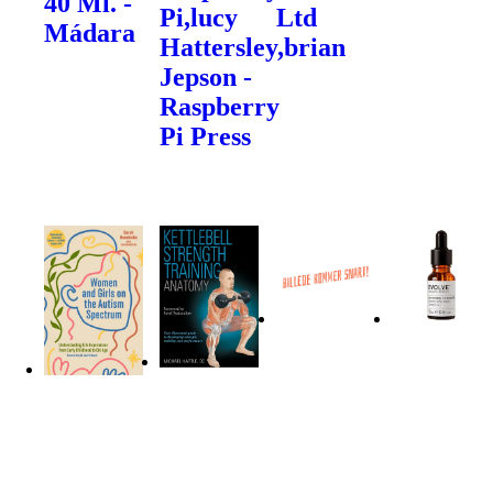
40 Ml. -
Pi,lucy
Ltd
Mádara
Hattersley,brian
Jepson -
Raspberry
Pi Press