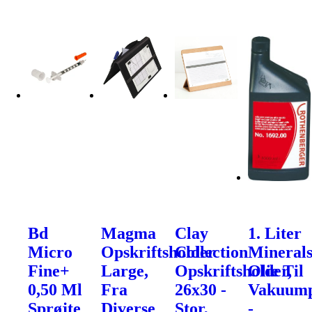
Bd
Magma
Clay
1. Liter
Micro
Opskriftsholder
Collection
Mineral
Fine+
Large,
Opskriftsholder,
Olie Til
0,50 Ml
Fra
26x30 -
Vakuum
Sprøjte
Diverse
Stor,
-