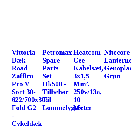
Vittoria
Petromax
Heatcom
Nitecore
Dæk
Spare
Cee
Lanterne
Road
Parts
Kabelsæt,
Genoplad
Zaffiro
Set
3x1,5
Grøn
Pro V
Hk500 -
Mm²,
Sort 30-
Tilbehør
250v/13a,
622/700x30c
Til
10
Fold G2
Lommelygter
Meter
-
Cykeldæk